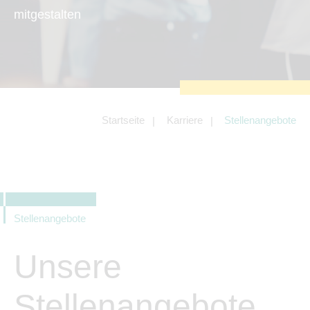
zu sichern.
mitgestalten
Tracking- und Targeting-Cookies
Diese Cookies sind erforderlich, um
unsere Website auf Ihre Bedürfnisse hin
zu optimieren. Hierzu gehört eine
bedarfsgerechte Gestaltung und
fortlaufende Verbesserung unseres
Angebotes einschließlich der
Verknüpfung zu Social-Media-
Angeboten von z.B. Facebook und
Startseite
Karriere
Stellenangebote
LinkedIn.
Betreibercookies
Diese Cookies sind erforderlich, um z.B.
Google Maps zu nutzen oder
eingebettete Videos abspielen zu
können.
Stellenangebote
Unsere
Stellenangebote