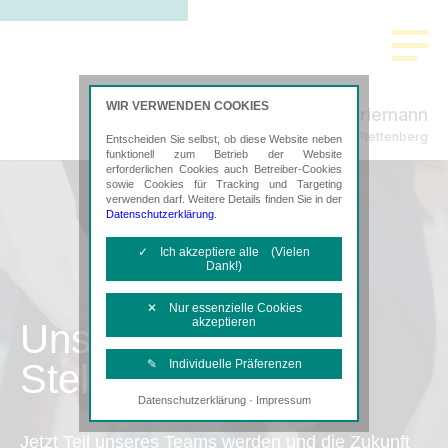
WIR VERWENDEN COOKIES
Feldner Friemann
Steuerberatung in Halver und Plettenberg
Entscheiden Sie selbst, ob diese Website neben
funktionell zum Betrieb der Website
erforderlichen Cookies auch Betreiber-Cookies
sowie Cookies für Tracking und Targeting
verwenden darf. Weitere Details finden Sie in der
Datenschutzerklärung
.
✓ Ich akzeptiere alle (Vielen
Dank!)
✕ Nur essenzielle Cookies
akzeptieren
Unsere
Stellenangebote
✎ Individuelle Präferenzen
·
Datenschutzerklärung
Impressum
Notwendige Cookies
Diese Cookies sind erforderlich, um die
Jetzt Teil unseres Teams werden und die Zukunft
grundlegende Funktionalität der Website