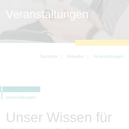
Tracking- und Targeting-Cookies
Veranstaltungen
Diese Cookies sind erforderlich, um
unsere Website auf Ihre Bedürfnisse hin
zu optimieren. Hierzu gehört eine
bedarfsgerechte Gestaltung und
fortlaufende Verbesserung unseres
Angebotes einschließlich der Verknüpfung
zu Social-Media-Angeboten von z.B.
Facebook und LinkedIn.
Betreibercookies
Startseite
Aktuelles
Veranstaltungen
Diese Cookies sind erforderlich, um z.B.
Google Maps zu nutzen oder eingebettete
Videos abspielen zu können.
Veranstaltungen
Unser Wissen für