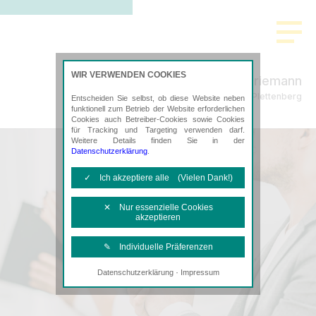
>
WIR VERWENDEN COOKIES
Feldner Friemann
Steuerberatung in Halver und Plettenberg
Entscheiden Sie selbst, ob diese Website neben
funktionell zum Betrieb der Website erforderlichen
Cookies auch Betreiber-Cookies sowie Cookies
für Tracking und Targeting verwenden darf.
Weitere Details finden Sie in der
Datenschutzerklärung
.
✓ Ich akzeptiere alle (Vielen Dank!)
✕ Nur essenzielle Cookies
akzeptieren
✎ Individuelle Präferenzen
·
Datenschutzerklärung
Impressum
Notwendige Cookies
Diese Cookies sind erforderlich, um die
grundlegende Funktionalität der Website
zu sichern.