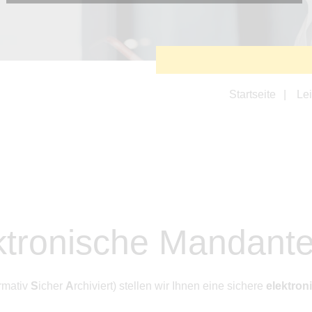
Diese Cookies sind erforderlich, um die grundlegende
Funktionalität der Website zu sichern.
Tracking- und Targeting-Cookies
Diese Cookies sind erforderlich, um unsere Website auf Ihre
Bedürfnisse hin zu optimieren. Hierzu gehört eine
bedarfsgerechte Gestaltung und fortlaufende Verbesserung
unseres Angebotes einschließlich der Verknüpfung zu
Startseite
Le
Social-Media-Angeboten von z.B. Facebook und LinkedIn.
Betreibercookies
Diese Cookies sind erforderlich, um z.B. Google Maps zu
nutzen oder eingebettete Videos abspielen zu können.
ktronische Mandant
rmativ
S
icher
A
rchiviert) stellen wir Ihnen eine sichere
elektro